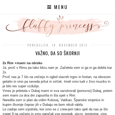
MENU
PONEDELJEK, 18. NOVEMBER 2013
VAŽNO, DA SO ŠKORNJI
2x Rim +mami na obisku
Ja, prvič v Rimu pa tako blizu nam je. Zaželela sem si ga in ga dobila kar
2x.
Prvič nas je 7 šlo na večerjo in ogled slavnih trgov in fontan, na obvezen
gelatto in vino pa seveda pršut in sirček. Imeli smo tudi v živo muziko in
je bilo res super vzdušje.
Vmes je priletela v Dubaj mami in sva raziskovali (ponovno) Dubaj, potem
sem mami za dva dni zapustila in šla spet v Rim.
Naredila sem si plan da vidim Kolosej, Vatikan, Španske stopnice in
kupim škornje čeprav jih v Dubaju ne bom nikoli rabila.
Le zadnje sem izpolnila, ker smo se z crew-jem tako ujeli da nas je šlo
zopet 9 na večerjo in smo naročali vse povprek..pizzo, testenine, vino